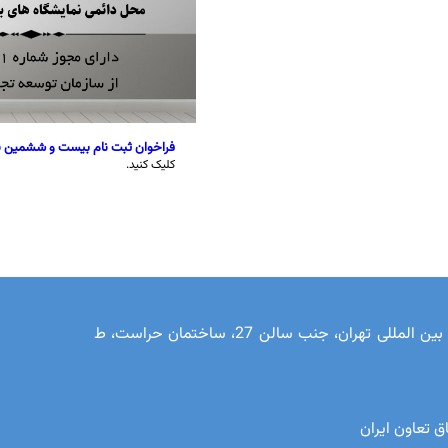
فراخوان ثبت نام بیست و ششمین ن
کلیک کنید.
تهران، بزرگراه چمران، نرسیده به پارک وی، محل دائمی نمایشگاه های بین المللی تهران، جنب سالن 27، ساختمان حراست، ط